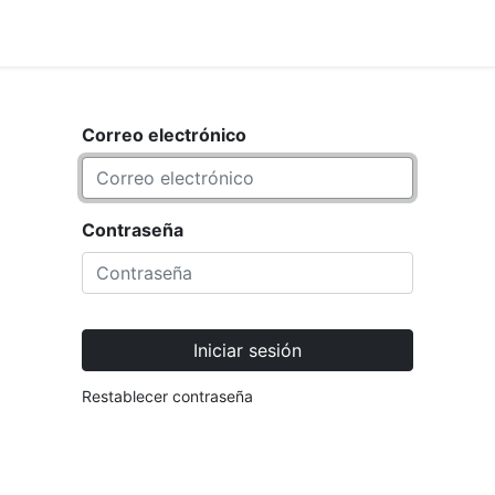
<_Response 284 bytes [302 FOUND]>
MARCA
Correo electrónico
Contraseña
Iniciar sesión
Restablecer contraseña