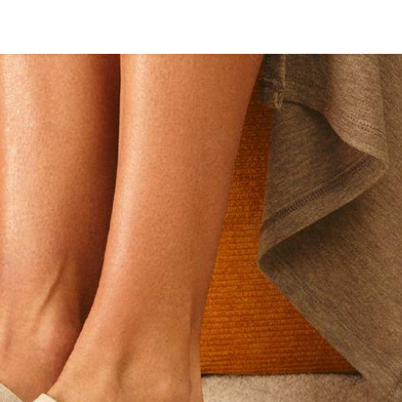
<_Response 284 bytes [302 FOUND]>
MARCA